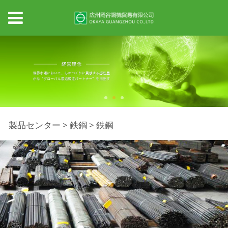
鉄鋼
製品センター
>
鉄鋼
>
鉄鋼