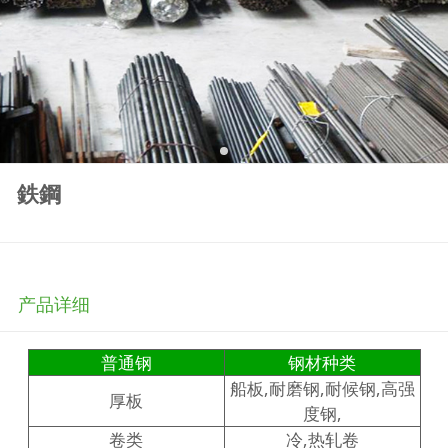
鉄鋼
产品详细
普通钢
钢材种类
船板,耐磨钢,耐候钢,高强
厚板
度钢,
卷类
冷,热轧卷