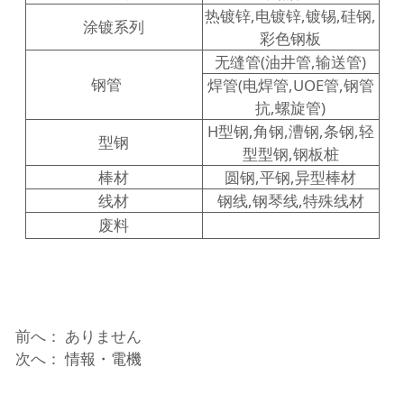
热镀锌,电镀锌,镀锡,硅钢,
涂镀系列
彩色钢板
无缝管(油井管,输送管)
钢管
焊管(电焊管,UOE管,钢管
抗,螺旋管)
H型钢,角钢,漕钢,条钢,轻
型钢
型型钢,钢板桩
棒材
圆钢,平钢,异型棒材
线材
钢线,钢琴线,特殊线材
废料
前へ： ありません
次へ：
情報・電機