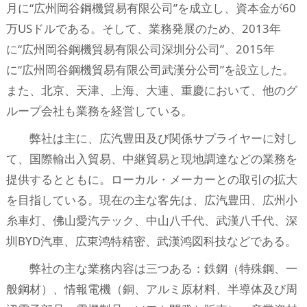
月に“広州岡谷鋼機貿易有限公司”を成立し、資本金が60
万USドルである。そして、業務発展のため、2013年
に“広州岡谷鋼機貿易有限公司深圳分公司”、2015年
に“広州岡谷鋼機貿易有限公司武漢分公司”を設立した。
また、北京、天津、上海、大連、重慶において、他のグ
ループ会社も業務を経営している。
弊社は主に、広汽豊田及び関係サプライヤーに対し
て、国際輸出入貿易、中継貿易と現地調達などの業務を
提供するとともに。ローカル・メーカーとの取引の拡大
を目指している。現在の主な客先は、広汽豊田、広州小
糸車灯、佛山愛汽テック、中山八千代、武漢八千代、深
圳BYD汽車、広東鸿特精密、武漢鸿図科技などである。
弊社の主な業務内容は三つある：鉄鋼（特殊鋼、一
般鋼材）、情報電機（銅、アルミ原材料、半導体及び周