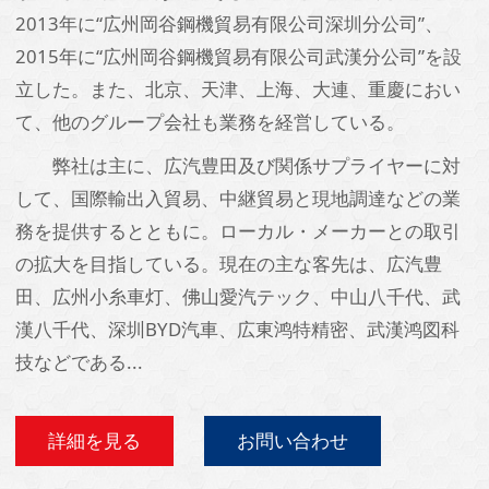
2013年に“広州岡谷鋼機貿易有限公司深圳分公司”、
2015年に“広州岡谷鋼機貿易有限公司武漢分公司”を設
立した。また、北京、天津、上海、大連、重慶におい
て、他のグループ会社も業務を経営している。
弊社は主に、広汽豊田及び関係サプライヤーに対
して、国際輸出入貿易、中継貿易と現地調達などの業
務を提供するとともに。ローカル・メーカーとの取引
の拡大を目指している。現在の主な客先は、広汽豊
田、広州小糸車灯、佛山愛汽テック、中山八千代、武
漢八千代、深圳BYD汽車、広東鸿特精密、武漢鸿図科
技などである
...
詳細を見る
お問い合わせ